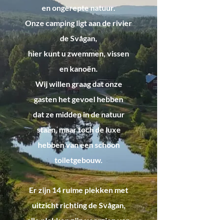
en ongerepte natuur.
Onze camping ligt aan de rivier
de Svågan,
hier kunt u zwemmen, vissen
en kanoën.
Wij willen graag dat onze
gasten het gevoel hebben
dat ze midden in de natuur
staan, maar toch de luxe
hebben van een schoon
toiletgebouw.
Er zijn 14 ruime plekken met
uitzicht richting de Svågan,