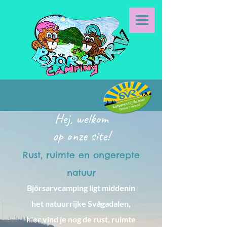
Hej, welkom
op onze site!
Rust, ruimte en ongerepte
natuur
Björsarvcamping ligt middenin
het natuurrijke Svågadalen,
hier vind je nog de rust, ruimte